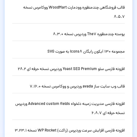
قالب فروشگاهی چندمنظوره وودمارت WoodMart ووکامرس نسخه
8.5.7
پوسته چندمنظوره The7 وردپرس نسخه 8.3.0
مجموعه 130 آیکون رایگان Icons8 به صورت SVG
افزونه فارسی سئو Yoast SEO Premium وردپرس نسخه حرفه ای 28.2
قالب وب سایت ساز avada وردپرس و ووکامرس نسخه 7.16.0
افزونه فارسی مدیریت زمینه دلخواه Advanced custom fields وردپرس
نسخه حرفه ای 6.8.7
افزونه فارسی افزایش سرعت وردپرس (راکت) WP Rocket نسخه 3.23.1