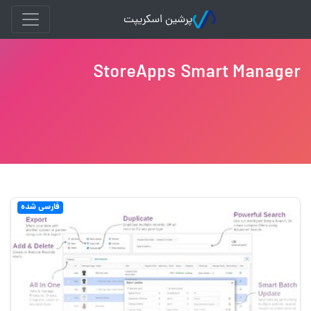
پرشین اسکریپت
StoreApps Smart Manager
فارسی شده