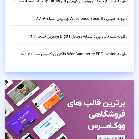
افزونه فرم ساز حرفه ای وردپرس گرویتی فرم Gravity Forms نسخه 3.0.0
افزونه امنیتی Wordfence Security وردپرس نسخه 8.1.4
افزونه ثبت نام و ورود شماره موبایل Digits وردپرس نسخه 9.2
افزونه WooCommerce PDF Invoice فاکتور ووکامرس نسخه 5.1.2