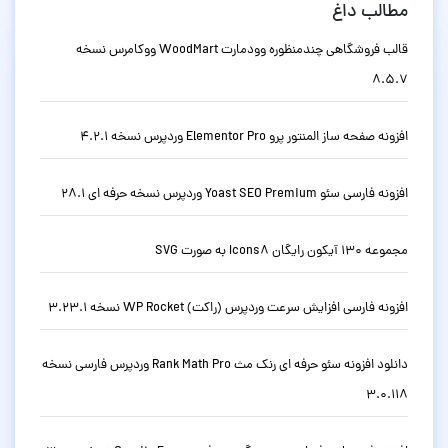
مطالب داغ
قالب فروشگاهی چندمنظوره وودمارت WoodMart ووکامرس نسخه
8.5.7
افزونه صفحه ساز المنتور پرو Elementor Pro وردپرس نسخه 4.2.1
افزونه فارسی سئو Yoast SEO Premium وردپرس نسخه حرفه ای 28.1
مجموعه 130 آیکون رایگان Icons8 به صورت SVG
افزونه فارسی افزایش سرعت وردپرس (راکت) WP Rocket نسخه 3.23.1
دانلود افزونه سئو حرفه ای رنک مث Rank Math Pro وردپرس فارسی نسخه
3.0.118