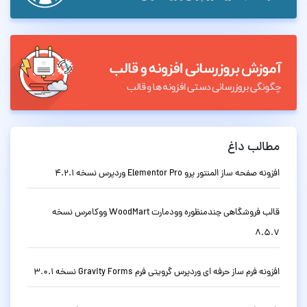
مطالب داغ
افزونه صفحه ساز المنتور پرو Elementor Pro وردپرس نسخه 4.2.1
قالب فروشگاهی چندمنظوره وودمارت WoodMart ووکامرس نسخه
8.5.7
افزونه فرم ساز حرفه ای وردپرس گرویتی فرم Gravity Forms نسخه 3.0.1