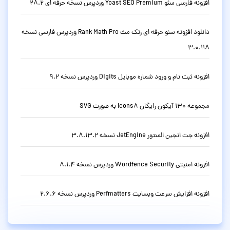
افزونه فارسی سئو Yoast SEO Premium وردپرس نسخه حرفه ای 28.2
دانلود افزونه سئو حرفه ای رنک مث Rank Math Pro وردپرس فارسی نسخه
3.0.118
افزونه ثبت نام و ورود شماره موبایل Digits وردپرس نسخه 9.2
مجموعه 130 آیکون رایگان Icons8 به صورت SVG
افزونه جت انجین المنتور JetEngine نسخه 3.8.13.2
افزونه امنیتی Wordfence Security وردپرس نسخه 8.1.4
افزونه افزایش سرعت وبسایت Perfmatters وردپرس نسخه 2.6.6