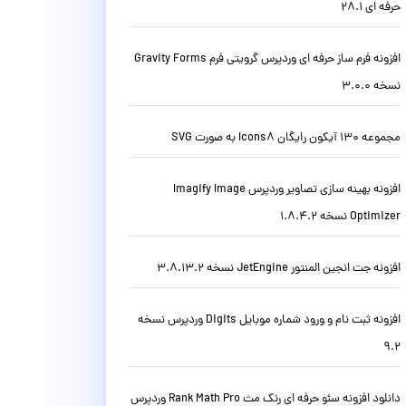
حرفه ای 28.1
افزونه فرم ساز حرفه ای وردپرس گرویتی فرم Gravity Forms
نسخه 3.0.0
مجموعه 130 آیکون رایگان Icons8 به صورت SVG
افزونه بهینه سازی تصاویر وردپرس Imagify Image
Optimizer نسخه 1.8.4.2
افزونه جت انجین المنتور JetEngine نسخه 3.8.13.2
افزونه ثبت نام و ورود شماره موبایل Digits وردپرس نسخه
9.2
دانلود افزونه سئو حرفه ای رنک مث Rank Math Pro وردپرس