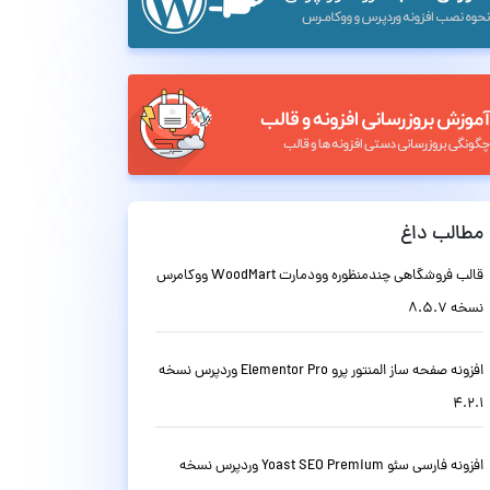
مطالب داغ
قالب فروشگاهی چندمنظوره وودمارت WoodMart ووکامرس
نسخه 8.5.7
افزونه صفحه ساز المنتور پرو Elementor Pro وردپرس نسخه
4.2.1
افزونه فارسی سئو Yoast SEO Premium وردپرس نسخه