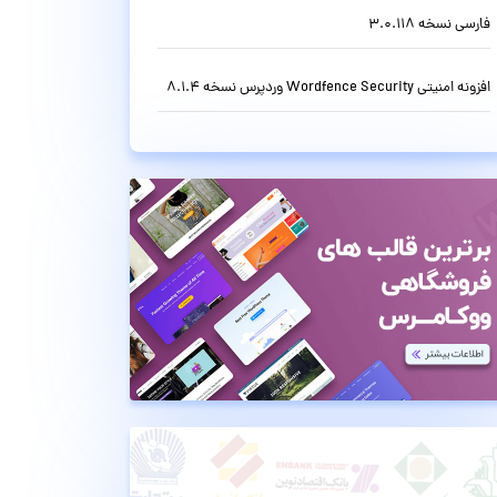
فارسی نسخه 3.0.118
افزونه امنیتی Wordfence Security وردپرس نسخه 8.1.4