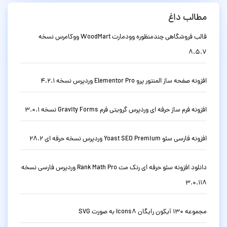
مطالب داغ
قالب فروشگاهی چندمنظوره وودمارت WoodMart ووکامرس نسخه
8.5.7
افزونه صفحه ساز المنتور پرو Elementor Pro وردپرس نسخه 4.2.1
افزونه فرم ساز حرفه ای وردپرس گرویتی فرم Gravity Forms نسخه 3.0.1
افزونه فارسی سئو Yoast SEO Premium وردپرس نسخه حرفه ای 28.2
دانلود افزونه سئو حرفه ای رنک مث Rank Math Pro وردپرس فارسی نسخه
3.0.118
مجموعه 130 آیکون رایگان Icons8 به صورت SVG