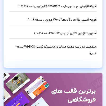
افزونه افزایش سرعت وبسایت Perfmatters وردپرس نسخه 2.6.6
افزونه امنیتی Wordfence Security وردپرس نسخه 8.1.4
اسکریپت آزمون آنلاین اینترنتی ProQuiz نسخه 2.0.2
اسکریپت مدیریت صورت حساب و هاستینگ فارسی WHMCS نسخه
9.0.6