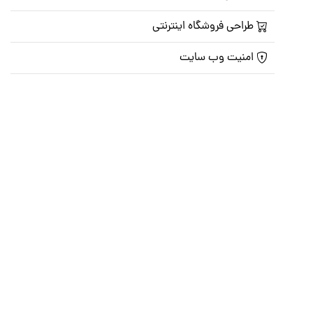
طراحی فروشگاه اینترنتی
امنیت وب سایت
نگهداری و پشتیبانی سایت
شبکه های اجتماعی
صفحه اصلی
تالار گفتمان
تبلیغات
تماس با ما
© تمامی حقوق متعلق به
پرشین اسکریپت
می باشد . ۱۳۸۵ - ۱۴۰۰
هاست وردپرس
فراداده