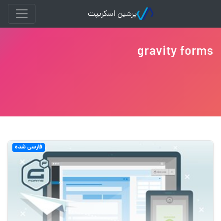
پرشین اسکریپت
gravity forms
فارسی شده