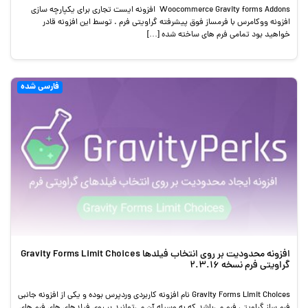
Woocommerce Gravity forms Addons افزونه ایست تجاری برای یکپارچه سازی
افزونه ووکامرس با فرمساز فوق پیشرفته گراویتی فرم . توسط این افزونه قادر
خواهید بود تمامی فرم های ساخته شده […]
فارسی شده
افزونه محدودیت بر روی انتخاب فیلدها Gravity Forms Limit Choices
گراویتی فرم نسخه 2.3.16
Gravity Forms Limit Choices نام افزونه کاربردی وردپرس بوده و یکی از افزونه جانبی
فرم ساز گراویتی فرم می‌باشد که به وسیله آن می‌توانید بر روی فیلدهای های فرم های