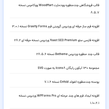
قالب فروشگاهی چندمنظوره وودمارت WoodMart ووکامرس نسخه
8.5.7
افزونه فرم ساز حرفه ای وردپرس گرویتی فرم Gravity Forms نسخه 3.0.1
افزونه فارسی سئو Yoast SEO Premium وردپرس نسخه حرفه ای 28.2
قالب چند منظوره وردپرس Betheme نسخه 28.5.6
مجموعه 130 آیکون رایگان Icons8 به صورت SVG
پوسته چندمنظوره انفولد Enfold نسخه 7.1.6
افزونه ایجاد فرم های چند مرحله ای WPForms Pro وردپرس نسخه
1.10.2.1