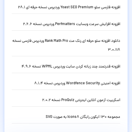
افزونه فارسی سئو Yoast SEO Premium وردپرس نسخه حرفه ای 28.1
افزونه افزایش سرعت وبسایت Perfmatters وردپرس نسخه 2.6.6
دانلود افزونه سئو حرفه ای رنک مث Rank Math Pro وردپرس فارسی نسخه
3.0.118
افزونه قدرتمند چند زبانه کردن سایت وردپرس WPML نسخه 4.9.6
افزونه امنیتی Wordfence Security وردپرس نسخه 8.1.4
اسکریپت آزمون آنلاین اینترنتی ProQuiz نسخه 2.0.2
مجموعه 130 آیکون رایگان Icons8 به صورت SVG