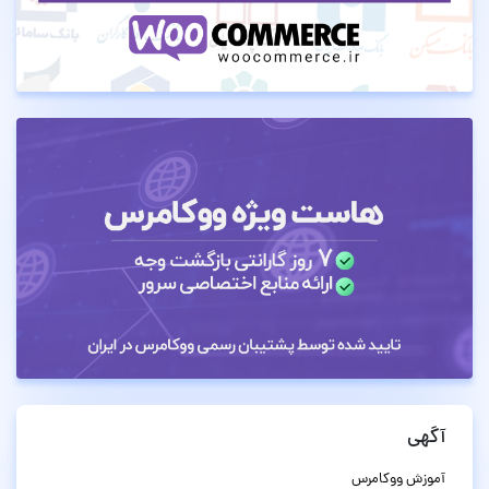
آگهی
آموزش ووکامرس