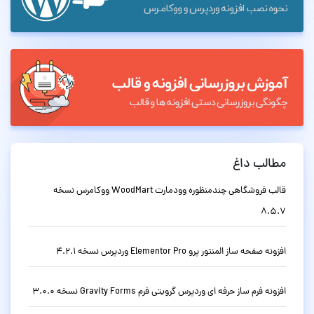
مطالب داغ
قالب فروشگاهی چندمنظوره وودمارت WoodMart ووکامرس نسخه
8.5.7
افزونه صفحه ساز المنتور پرو Elementor Pro وردپرس نسخه 4.2.1
افزونه فرم ساز حرفه ای وردپرس گرویتی فرم Gravity Forms نسخه 3.0.0