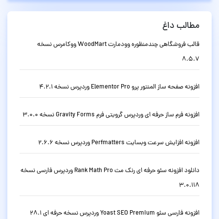
مطالب داغ
قالب فروشگاهی چندمنظوره وودمارت WoodMart ووکامرس نسخه
8.5.7
افزونه صفحه ساز المنتور پرو Elementor Pro وردپرس نسخه 4.2.1
افزونه فرم ساز حرفه ای وردپرس گرویتی فرم Gravity Forms نسخه 3.0.0
افزونه افزایش سرعت وبسایت Perfmatters وردپرس نسخه 2.6.6
دانلود افزونه سئو حرفه ای رنک مث Rank Math Pro وردپرس فارسی نسخه
3.0.118
افزونه فارسی سئو Yoast SEO Premium وردپرس نسخه حرفه ای 28.1