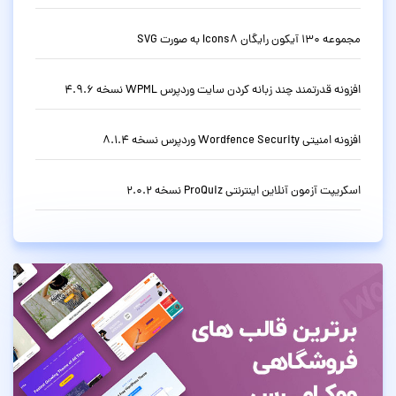
مجموعه 130 آیکون رایگان Icons8 به صورت SVG
افزونه قدرتمند چند زبانه کردن سایت وردپرس WPML نسخه 4.9.6
افزونه امنیتی Wordfence Security وردپرس نسخه 8.1.4
اسکریپت آزمون آنلاین اینترنتی ProQuiz نسخه 2.0.2