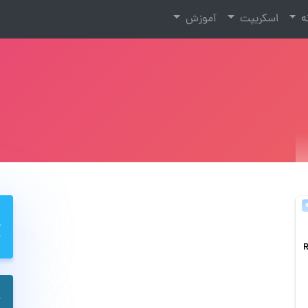
نه
اسکریپت
آموزش
Restric