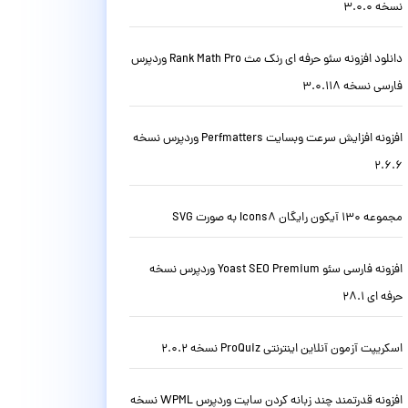
نسخه 3.0.0
دانلود افزونه سئو حرفه ای رنک مث Rank Math Pro وردپرس
فارسی نسخه 3.0.118
افزونه افزایش سرعت وبسایت Perfmatters وردپرس نسخه
2.6.6
مجموعه 130 آیکون رایگان Icons8 به صورت SVG
افزونه فارسی سئو Yoast SEO Premium وردپرس نسخه
حرفه ای 28.1
اسکریپت آزمون آنلاین اینترنتی ProQuiz نسخه 2.0.2
افزونه قدرتمند چند زبانه کردن سایت وردپرس WPML نسخه