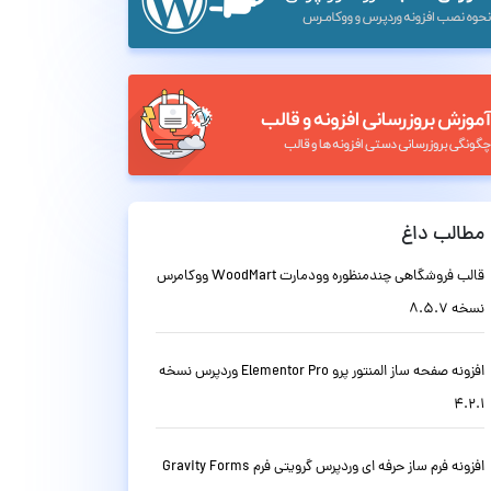
مطالب داغ
قالب فروشگاهی چندمنظوره وودمارت WoodMart ووکامرس
نسخه 8.5.7
افزونه صفحه ساز المنتور پرو Elementor Pro وردپرس نسخه
4.2.1
افزونه فرم ساز حرفه ای وردپرس گرویتی فرم Gravity Forms