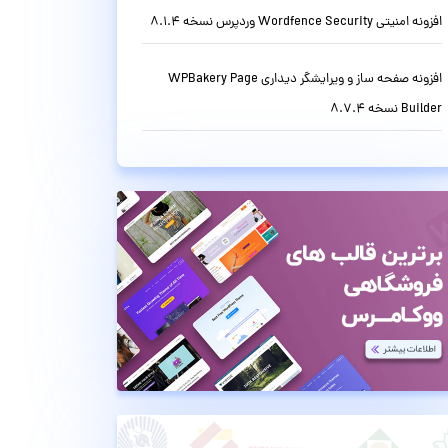
افزونه امنیتی Wordfence Security وردپرس نسخه 8.1.4
افزونه صفحه ساز و ویرایشگر دیداری WPBakery Page
Builder نسخه 8.7.4