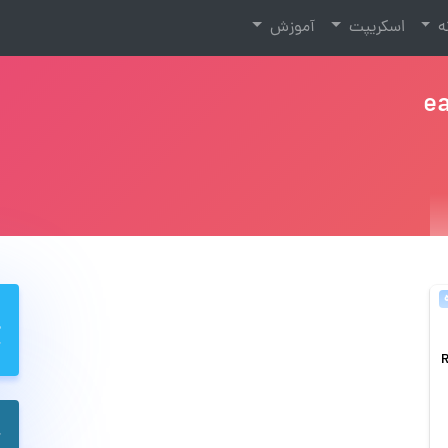
نه
اسکریپت
آموزش
ea
Restric