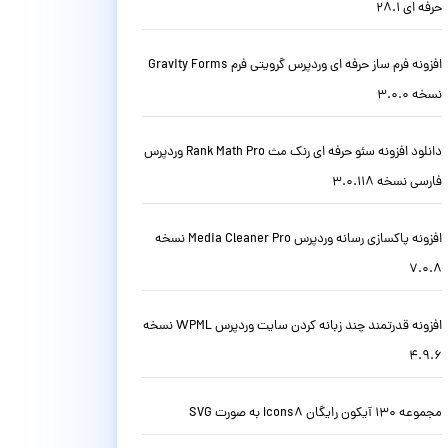
حرفه ای 28.1
افزونه فرم ساز حرفه ای وردپرس گرویتی فرم Gravity Forms
نسخه 3.0.0
دانلود افزونه سئو حرفه ای رنک مث Rank Math Pro وردپرس
فارسی نسخه 3.0.118
افزونه پاکسازی رسانه وردپرس Media Cleaner Pro نسخه
7.0.8
افزونه قدرتمند چند زبانه کردن سایت وردپرس WPML نسخه
4.9.6
مجموعه 130 آیکون رایگان Icons8 به صورت SVG