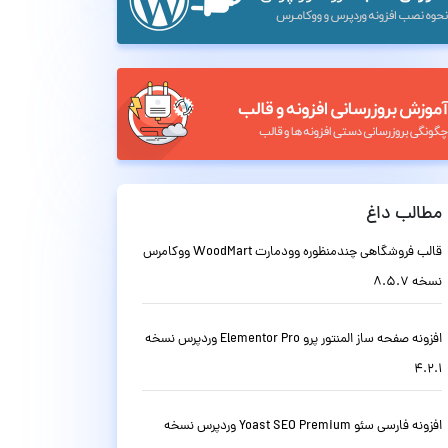
مطالب داغ
قالب فروشگاهی چندمنظوره وودمارت WoodMart ووکامرس
نسخه 8.5.7
افزونه صفحه ساز المنتور پرو Elementor Pro وردپرس نسخه
4.2.1
افزونه فارسی سئو Yoast SEO Premium وردپرس نسخه