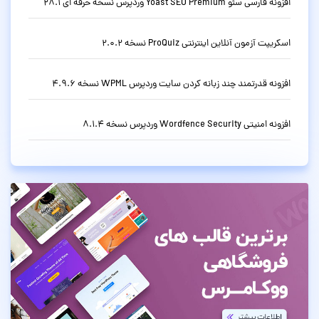
افزونه فارسی سئو Yoast SEO Premium وردپرس نسخه حرفه ای 28.1
اسکریپت آزمون آنلاین اینترنتی ProQuiz نسخه 2.0.2
افزونه قدرتمند چند زبانه کردن سایت وردپرس WPML نسخه 4.9.6
افزونه امنیتی Wordfence Security وردپرس نسخه 8.1.4