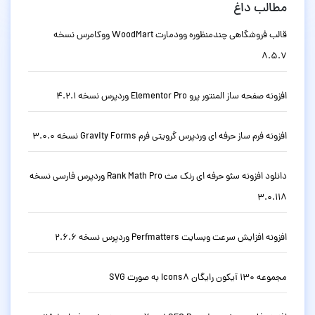
مطالب داغ
قالب فروشگاهی چندمنظوره وودمارت WoodMart ووکامرس نسخه
8.5.7
افزونه صفحه ساز المنتور پرو Elementor Pro وردپرس نسخه 4.2.1
افزونه فرم ساز حرفه ای وردپرس گرویتی فرم Gravity Forms نسخه 3.0.0
دانلود افزونه سئو حرفه ای رنک مث Rank Math Pro وردپرس فارسی نسخه
3.0.118
افزونه افزایش سرعت وبسایت Perfmatters وردپرس نسخه 2.6.6
مجموعه 130 آیکون رایگان Icons8 به صورت SVG