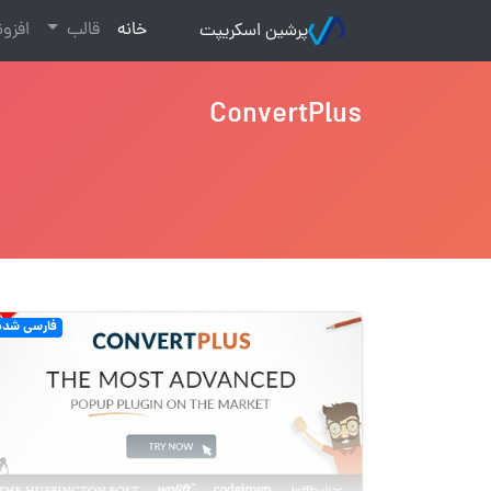
(current)
خانه
قالب
افزو
پرشین اسکریپت
ConvertPlus
فارسی شده