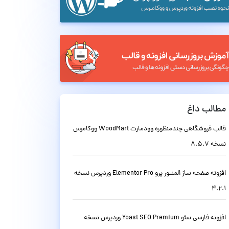
مطالب داغ
قالب فروشگاهی چندمنظوره وودمارت WoodMart ووکامرس
نسخه 8.5.7
افزونه صفحه ساز المنتور پرو Elementor Pro وردپرس نسخه
4.2.1
افزونه فارسی سئو Yoast SEO Premium وردپرس نسخه