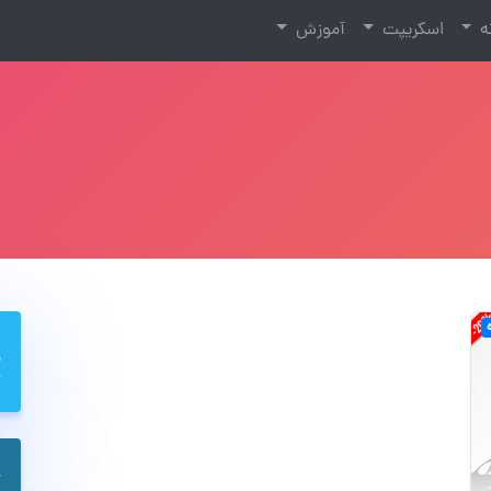
نه
اسکریپت
آموزش