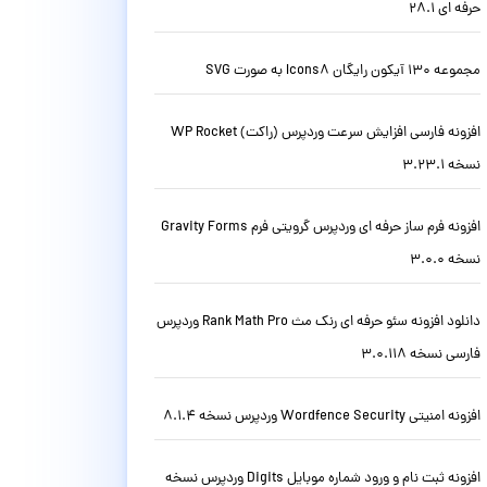
حرفه ای 28.1
مجموعه 130 آیکون رایگان Icons8 به صورت SVG
افزونه فارسی افزایش سرعت وردپرس (راکت) WP Rocket
نسخه 3.23.1
افزونه فرم ساز حرفه ای وردپرس گرویتی فرم Gravity Forms
نسخه 3.0.0
دانلود افزونه سئو حرفه ای رنک مث Rank Math Pro وردپرس
فارسی نسخه 3.0.118
افزونه امنیتی Wordfence Security وردپرس نسخه 8.1.4
افزونه ثبت نام و ورود شماره موبایل Digits وردپرس نسخه