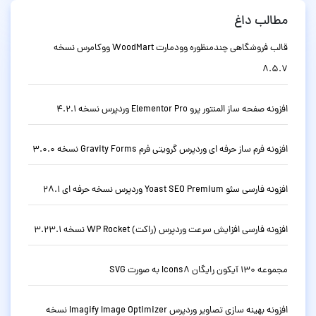
مطالب داغ
قالب فروشگاهی چندمنظوره وودمارت WoodMart ووکامرس نسخه
8.5.7
افزونه صفحه ساز المنتور پرو Elementor Pro وردپرس نسخه 4.2.1
افزونه فرم ساز حرفه ای وردپرس گرویتی فرم Gravity Forms نسخه 3.0.0
افزونه فارسی سئو Yoast SEO Premium وردپرس نسخه حرفه ای 28.1
افزونه فارسی افزایش سرعت وردپرس (راکت) WP Rocket نسخه 3.23.1
مجموعه 130 آیکون رایگان Icons8 به صورت SVG
افزونه بهینه سازی تصاویر وردپرس Imagify Image Optimizer نسخه