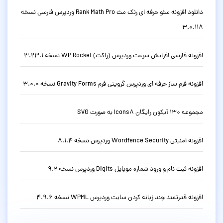
دانلود افزونه سئو حرفه ای رنک مث Rank Math Pro وردپرس فارسی نسخه
3.0.118
افزونه فارسی افزایش سرعت وردپرس (راکت) WP Rocket نسخه 3.23.1
افزونه فرم ساز حرفه ای وردپرس گرویتی فرم Gravity Forms نسخه 3.0.0
مجموعه 130 آیکون رایگان Icons8 به صورت SVG
افزونه امنیتی Wordfence Security وردپرس نسخه 8.1.4
افزونه ثبت نام و ورود شماره موبایل Digits وردپرس نسخه 9.2
افزونه قدرتمند چند زبانه کردن سایت وردپرس WPML نسخه 4.9.6