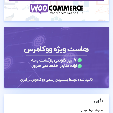
آگهی
آموزش ووکامرس