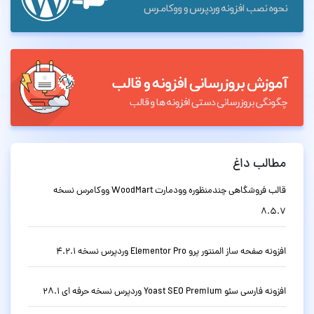
مطالب داغ
قالب فروشگاهی چندمنظوره وودمارت WoodMart ووکامرس نسخه
8.5.7
افزونه صفحه ساز المنتور پرو Elementor Pro وردپرس نسخه 4.2.1
افزونه فارسی سئو Yoast SEO Premium وردپرس نسخه حرفه ای 28.1