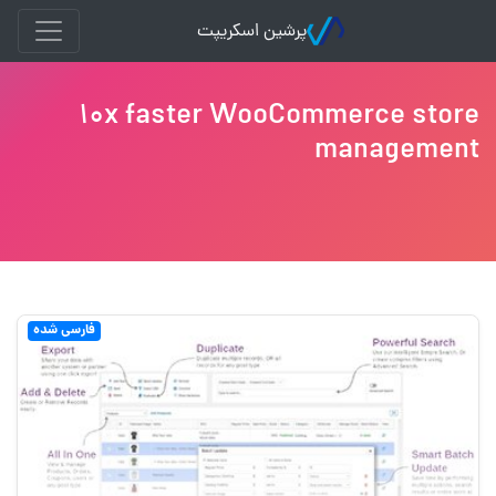
پرشین اسکریپت
10x faster WooCommerce store
management
فارسی شده