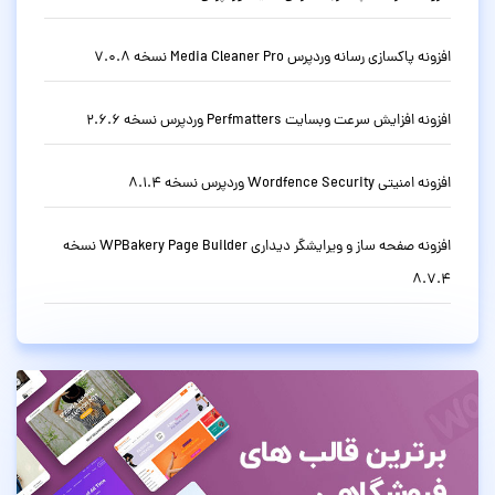
افزونه پاکسازی رسانه وردپرس Media Cleaner Pro نسخه 7.0.8
افزونه افزایش سرعت وبسایت Perfmatters وردپرس نسخه 2.6.6
افزونه امنیتی Wordfence Security وردپرس نسخه 8.1.4
افزونه صفحه ساز و ویرایشگر دیداری WPBakery Page Builder نسخه
8.7.4