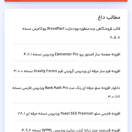
مطالب داغ
قالب فروشگاهی چندمنظوره وودمارت WoodMart ووکامرس نسخه
8.5.7
افزونه صفحه ساز المنتور پرو Elementor Pro وردپرس نسخه 4.2.1
افزونه فرم ساز حرفه ای وردپرس گرویتی فرم Gravity Forms نسخه 3.0.0
دانلود افزونه سئو حرفه ای رنک مث Rank Math Pro وردپرس فارسی نسخه
3.0.118
افزونه فارسی سئو Yoast SEO Premium وردپرس نسخه حرفه ای 28.1
افزونه قدرتمند چند زبانه کردن سایت وردپرس WPML نسخه 4.9.6