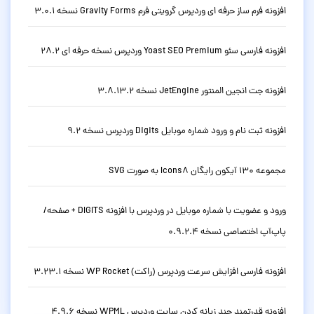
افزونه فرم ساز حرفه ای وردپرس گرویتی فرم Gravity Forms نسخه 3.0.1
افزونه فارسی سئو Yoast SEO Premium وردپرس نسخه حرفه ای 28.2
افزونه جت انجین المنتور JetEngine نسخه 3.8.13.2
افزونه ثبت نام و ورود شماره موبایل Digits وردپرس نسخه 9.2
مجموعه 130 آیکون رایگان Icons8 به صورت SVG
ورود و عضویت با شماره موبایل در وردپرس با افزونه DIGITS + صفحه/
پاپ‌آپ اختصاصی نسخه 0.9.2.4
افزونه فارسی افزایش سرعت وردپرس (راکت) WP Rocket نسخه 3.23.1
افزونه قدرتمند چند زبانه کردن سایت وردپرس WPML نسخه 4.9.6