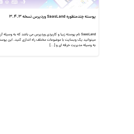
پوسته چندمنظوره SaasLand وردپرس نسخه 3.4.3
SaasLand نام پوسته زیبا و کاربردی وردپرس می باشد که به وسیله آن
میتوانید یک وبسایت با موضوعات مختلف راه اندازی کنید. این پوست
به وسیله مدیریت حرفه ای و […]