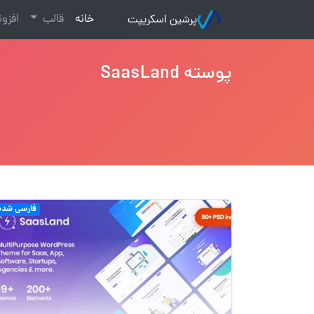
(current)
خانه
قالب
افزو
پرشین اسکریپت
پوسته SaasLand
فارسی شده