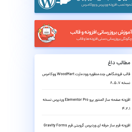
مطالب داغ
قالب فروشگاهی چندمنظوره وودمارت WoodMart ووکامرس
نسخه 8.5.7
افزونه صفحه ساز المنتور پرو Elementor Pro وردپرس نسخه
4.2.1
افزونه فرم ساز حرفه ای وردپرس گرویتی فرم Gravity Forms