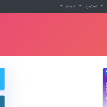
نه
اسکریپت
آموزش