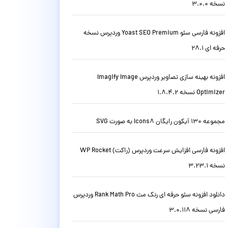
نسخه 3.0.0
افزونه فارسی سئو Yoast SEO Premium وردپرس نسخه
حرفه ای 28.1
افزونه بهینه سازی تصاویر وردپرس Imagify Image
Optimizer نسخه 1.8.4.2
مجموعه 130 آیکون رایگان Icons8 به صورت SVG
افزونه فارسی افزایش سرعت وردپرس (راکت) WP Rocket
نسخه 3.23.1
دانلود افزونه سئو حرفه ای رنک مث Rank Math Pro وردپرس
فارسی نسخه 3.0.118