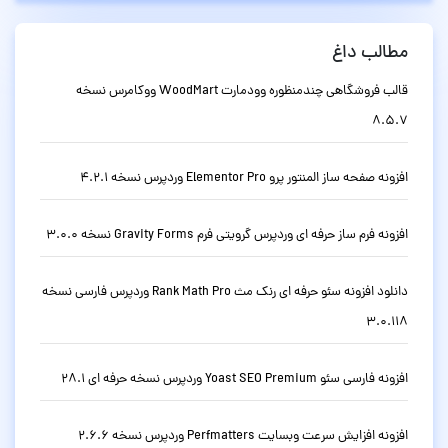
مطالب داغ
قالب فروشگاهی چندمنظوره وودمارت WoodMart ووکامرس نسخه
8.5.7
افزونه صفحه ساز المنتور پرو Elementor Pro وردپرس نسخه 4.2.1
افزونه فرم ساز حرفه ای وردپرس گرویتی فرم Gravity Forms نسخه 3.0.0
دانلود افزونه سئو حرفه ای رنک مث Rank Math Pro وردپرس فارسی نسخه
3.0.118
افزونه فارسی سئو Yoast SEO Premium وردپرس نسخه حرفه ای 28.1
افزونه افزایش سرعت وبسایت Perfmatters وردپرس نسخه 2.6.6