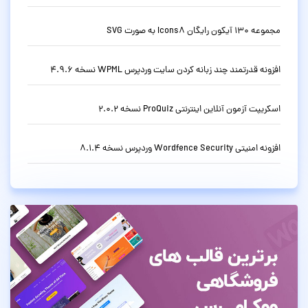
مجموعه 130 آیکون رایگان Icons8 به صورت SVG
افزونه قدرتمند چند زبانه کردن سایت وردپرس WPML نسخه 4.9.6
اسکریپت آزمون آنلاین اینترنتی ProQuiz نسخه 2.0.2
افزونه امنیتی Wordfence Security وردپرس نسخه 8.1.4