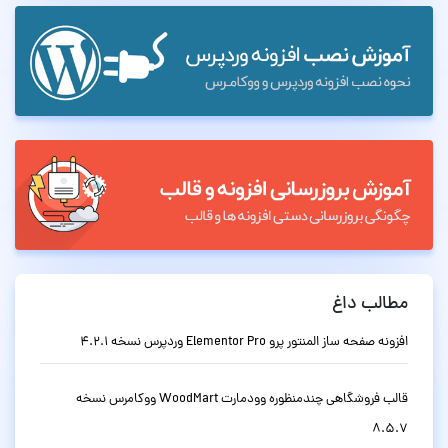
مطالب داغ
افزونه صفحه ساز المنتور پرو Elementor Pro وردپرس نسخه 4.2.1
قالب فروشگاهی چندمنظوره وودمارت WoodMart ووکامرس نسخه
8.5.7