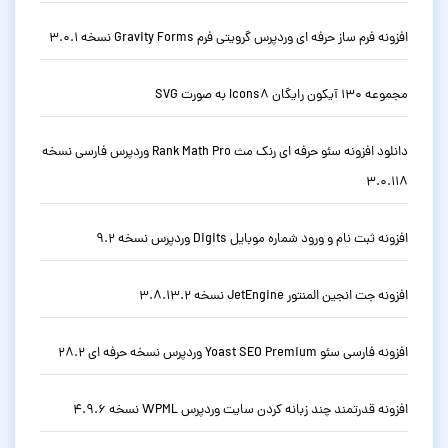
افزونه فرم ساز حرفه ای وردپرس گرویتی فرم Gravity Forms نسخه 3.0.1
مجموعه 130 آیکون رایگان Icons8 به صورت SVG
دانلود افزونه سئو حرفه ای رنک مث Rank Math Pro وردپرس فارسی نسخه
3.0.118
افزونه ثبت نام و ورود شماره موبایل Digits وردپرس نسخه 9.2
افزونه جت انجین المنتور JetEngine نسخه 3.8.13.2
افزونه فارسی سئو Yoast SEO Premium وردپرس نسخه حرفه ای 28.2
افزونه قدرتمند چند زبانه کردن سایت وردپرس WPML نسخه 4.9.6