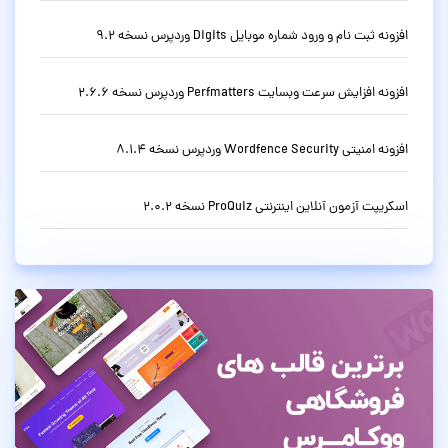
افزونه ثبت نام و ورود شماره موبایل Digits وردپرس نسخه 9.2
افزونه افزایش سرعت وبسایت Perfmatters وردپرس نسخه 2.6.6
افزونه امنیتی Wordfence Security وردپرس نسخه 8.1.4
اسکریپت آزمون آنلاین اینترنتی ProQuiz نسخه 2.0.2