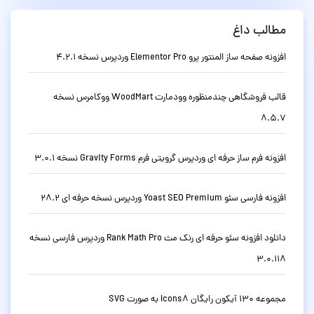
مطالب داغ
افزونه صفحه ساز المنتور پرو Elementor Pro وردپرس نسخه 4.2.1
قالب فروشگاهی چندمنظوره وودمارت WoodMart ووکامرس نسخه
8.5.7
افزونه فرم ساز حرفه ای وردپرس گرویتی فرم Gravity Forms نسخه 3.0.1
افزونه فارسی سئو Yoast SEO Premium وردپرس نسخه حرفه ای 28.2
دانلود افزونه سئو حرفه ای رنک مث Rank Math Pro وردپرس فارسی نسخه
3.0.118
مجموعه 130 آیکون رایگان Icons8 به صورت SVG