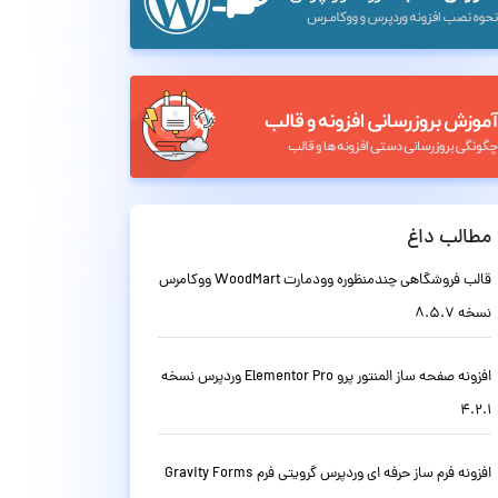
مطالب داغ
قالب فروشگاهی چندمنظوره وودمارت WoodMart ووکامرس
نسخه 8.5.7
افزونه صفحه ساز المنتور پرو Elementor Pro وردپرس نسخه
4.2.1
افزونه فرم ساز حرفه ای وردپرس گرویتی فرم Gravity Forms