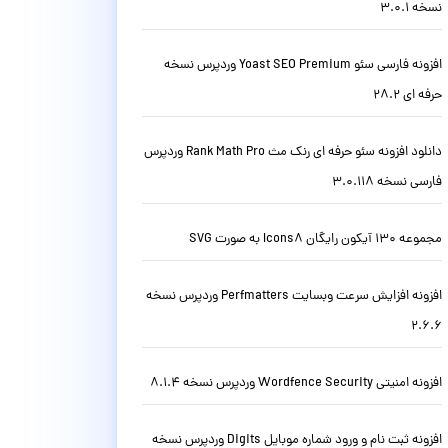
نسخه 3.0.1
افزونه فارسی سئو Yoast SEO Premium وردپرس نسخه
حرفه ای 28.2
دانلود افزونه سئو حرفه ای رنک مث Rank Math Pro وردپرس
فارسی نسخه 3.0.118
مجموعه 130 آیکون رایگان Icons8 به صورت SVG
افزونه افزایش سرعت وبسایت Perfmatters وردپرس نسخه
2.6.6
افزونه امنیتی Wordfence Security وردپرس نسخه 8.1.4
افزونه ثبت نام و ورود شماره موبایل Digits وردپرس نسخه