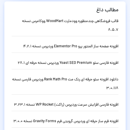
مطالب داغ
قالب فروشگاهی چندمنظوره وودمارت WoodMart ووکامرس نسخه
8.5.7
افزونه صفحه ساز المنتور پرو Elementor Pro وردپرس نسخه 4.2.1
افزونه فارسی سئو Yoast SEO Premium وردپرس نسخه حرفه ای 28.1
دانلود افزونه سئو حرفه ای رنک مث Rank Math Pro وردپرس فارسی نسخه
3.0.118
افزونه فارسی افزایش سرعت وردپرس (راکت) WP Rocket نسخه 3.23.1
افزونه فرم ساز حرفه ای وردپرس گرویتی فرم Gravity Forms نسخه 3.0.0