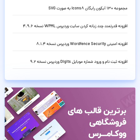
مجموعه 130 آیکون رایگان Icons8 به صورت SVG
افزونه قدرتمند چند زبانه کردن سایت وردپرس WPML نسخه 4.9.6
افزونه امنیتی Wordfence Security وردپرس نسخه 8.1.4
افزونه ثبت نام و ورود شماره موبایل Digits وردپرس نسخه 9.2