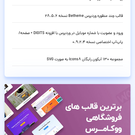
قالب چند منظوره وردپرس Betheme نسخه 28.5.6
ورود و عضویت با شماره موبایل در وردپرس با افزونه DIGITS + صفحه/
پاپ‌آپ اختصاصی نسخه 0.9.2.4
مجموعه 130 آیکون رایگان Icons8 به صورت SVG