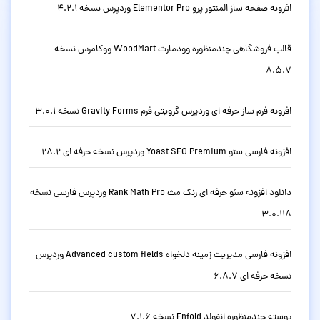
افزونه صفحه ساز المنتور پرو Elementor Pro وردپرس نسخه 4.2.1
قالب فروشگاهی چندمنظوره وودمارت WoodMart ووکامرس نسخه
8.5.7
افزونه فرم ساز حرفه ای وردپرس گرویتی فرم Gravity Forms نسخه 3.0.1
افزونه فارسی سئو Yoast SEO Premium وردپرس نسخه حرفه ای 28.2
دانلود افزونه سئو حرفه ای رنک مث Rank Math Pro وردپرس فارسی نسخه
3.0.118
افزونه فارسی مدیریت زمینه دلخواه Advanced custom fields وردپرس
نسخه حرفه ای 6.8.7
پوسته چندمنظوره انفولد Enfold نسخه 7.1.6