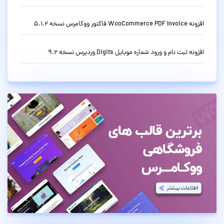
افزونه WooCommerce PDF Invoice فاکتور ووکامرس نسخه 5.1.2
افزونه ثبت نام و ورود شماره موبایل Digits وردپرس نسخه 9.2