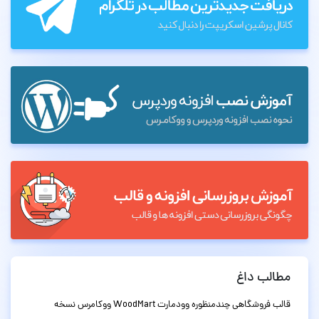
مطالب داغ
قالب فروشگاهی چندمنظوره وودمارت WoodMart ووکامرس نسخه