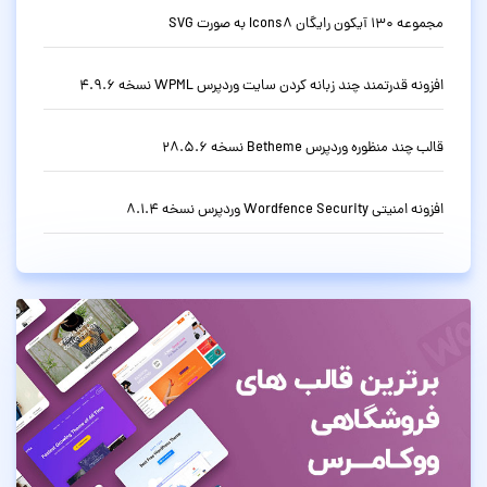
مجموعه 130 آیکون رایگان Icons8 به صورت SVG
افزونه قدرتمند چند زبانه کردن سایت وردپرس WPML نسخه 4.9.6
قالب چند منظوره وردپرس Betheme نسخه 28.5.6
افزونه امنیتی Wordfence Security وردپرس نسخه 8.1.4