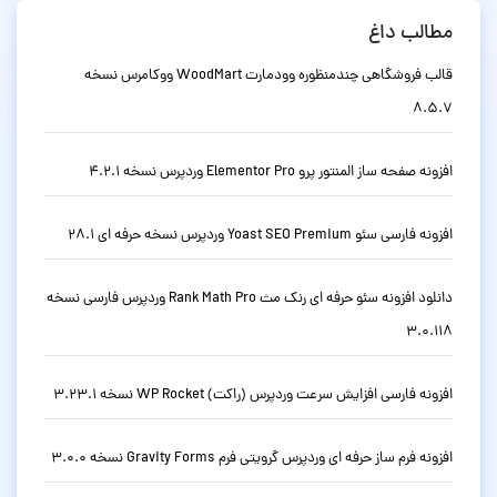
مطالب داغ
قالب فروشگاهی چندمنظوره وودمارت WoodMart ووکامرس نسخه
8.5.7
افزونه صفحه ساز المنتور پرو Elementor Pro وردپرس نسخه 4.2.1
افزونه فارسی سئو Yoast SEO Premium وردپرس نسخه حرفه ای 28.1
دانلود افزونه سئو حرفه ای رنک مث Rank Math Pro وردپرس فارسی نسخه
3.0.118
افزونه فارسی افزایش سرعت وردپرس (راکت) WP Rocket نسخه 3.23.1
افزونه فرم ساز حرفه ای وردپرس گرویتی فرم Gravity Forms نسخه 3.0.0