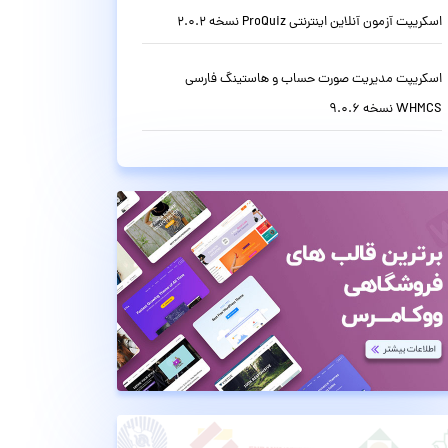
اسکریپت آزمون آنلاین اینترنتی ProQuiz نسخه 2.0.2
اسکریپت مدیریت صورت حساب و هاستینگ فارسی
WHMCS نسخه 9.0.6