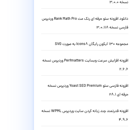
نسخه 3.0.0
دانلود افزونه سئو حرفه ای رنک مث Rank Math Pro وردپرس
فارسی نسخه 3.0.118
مجموعه 130 آیکون رایگان Icons8 به صورت SVG
افزونه افزایش سرعت وبسایت Perfmatters وردپرس نسخه
2.6.6
افزونه فارسی سئو Yoast SEO Premium وردپرس نسخه
حرفه ای 28.1
افزونه قدرتمند چند زبانه کردن سایت وردپرس WPML نسخه
4.9.6