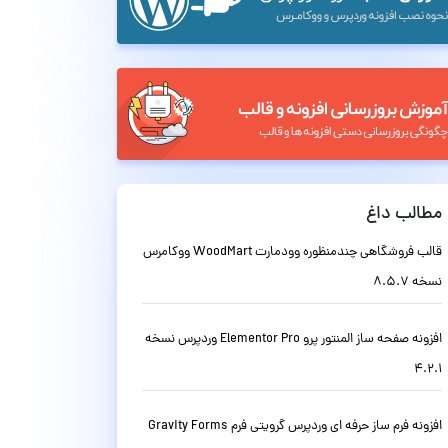
مطالب داغ
قالب فروشگاهی چندمنظوره وودمارت WoodMart ووکامرس
نسخه 8.5.7
افزونه صفحه ساز المنتور پرو Elementor Pro وردپرس نسخه
4.2.1
افزونه فرم ساز حرفه ای وردپرس گرویتی فرم Gravity Forms