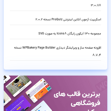
3.0.118
اسکریپت آزمون آنلاین اینترنتی ProQuiz نسخه 2.0.2
مجموعه 130 آیکون رایگان Icons8 به صورت SVG
افزونه صفحه ساز و ویرایشگر دیداری WPBakery Page Builder نسخه
8.7.4