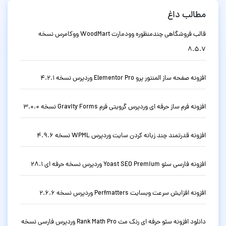
مطالب داغ
قالب فروشگاهی چندمنظوره وودمارت WoodMart ووکامرس نسخه
8.5.7
افزونه صفحه ساز المنتور پرو Elementor Pro وردپرس نسخه 4.2.1
افزونه فرم ساز حرفه ای وردپرس گرویتی فرم Gravity Forms نسخه 3.0.0
افزونه قدرتمند چند زبانه کردن سایت وردپرس WPML نسخه 4.9.6
افزونه فارسی سئو Yoast SEO Premium وردپرس نسخه حرفه ای 28.1
افزونه افزایش سرعت وبسایت Perfmatters وردپرس نسخه 2.6.6
دانلود افزونه سئو حرفه ای رنک مث Rank Math Pro وردپرس فارسی نسخه