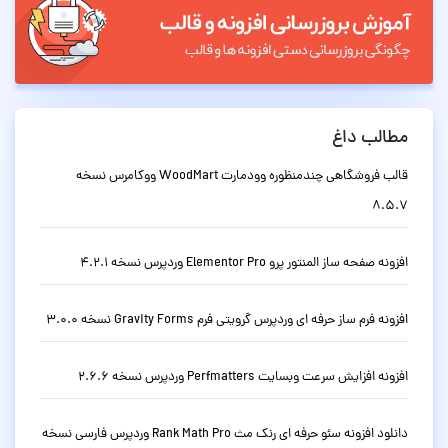
مطالب داغ
قالب فروشگاهی چندمنظوره وودمارت WoodMart ووکامرس نسخه
8.5.7
افزونه صفحه ساز المنتور پرو Elementor Pro وردپرس نسخه 4.2.1
افزونه فرم ساز حرفه ای وردپرس گرویتی فرم Gravity Forms نسخه 3.0.0
افزونه افزایش سرعت وبسایت Perfmatters وردپرس نسخه 2.6.6
دانلود افزونه سئو حرفه ای رنک مث Rank Math Pro وردپرس فارسی نسخه