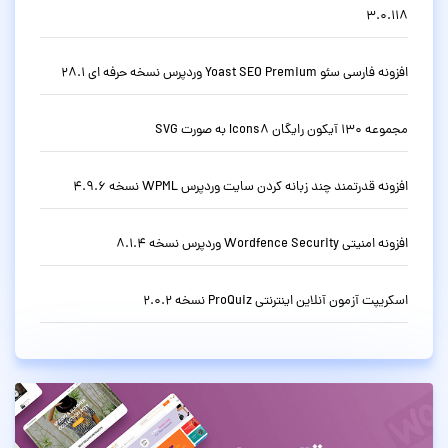
3.0.118
افزونه فارسی سئو Yoast SEO Premium وردپرس نسخه حرفه ای 28.1
مجموعه 130 آیکون رایگان Icons8 به صورت SVG
افزونه قدرتمند چند زبانه کردن سایت وردپرس WPML نسخه 4.9.6
افزونه امنیتی Wordfence Security وردپرس نسخه 8.1.4
اسکریپت آزمون آنلاین اینترنتی ProQuiz نسخه 2.0.2