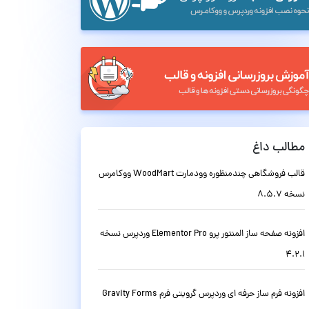
مطالب داغ
قالب فروشگاهی چندمنظوره وودمارت WoodMart ووکامرس
نسخه 8.5.7
افزونه صفحه ساز المنتور پرو Elementor Pro وردپرس نسخه
4.2.1
افزونه فرم ساز حرفه ای وردپرس گرویتی فرم Gravity Forms