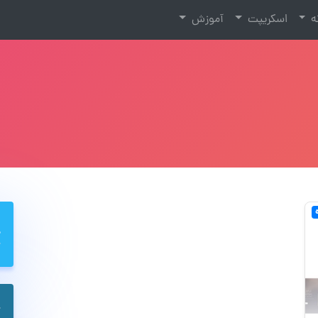
نه
اسکریپت
آموزش