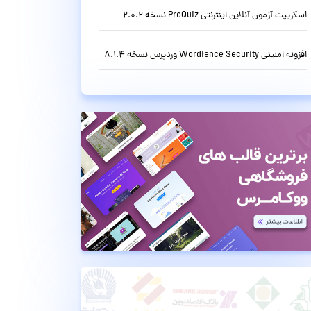
اسکریپت آزمون آنلاین اینترنتی ProQuiz نسخه 2.0.2
افزونه امنیتی Wordfence Security وردپرس نسخه 8.1.4