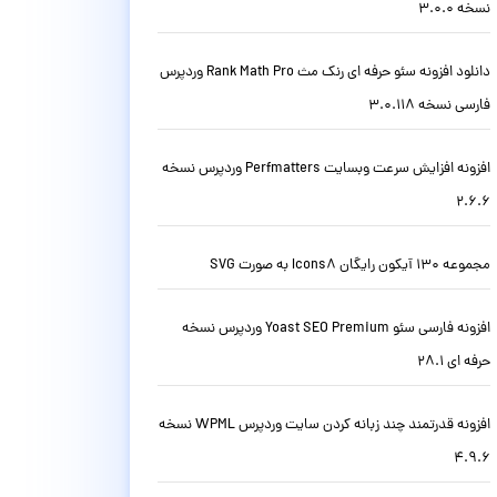
نسخه 3.0.0
دانلود افزونه سئو حرفه ای رنک مث Rank Math Pro وردپرس
فارسی نسخه 3.0.118
افزونه افزایش سرعت وبسایت Perfmatters وردپرس نسخه
2.6.6
مجموعه 130 آیکون رایگان Icons8 به صورت SVG
افزونه فارسی سئو Yoast SEO Premium وردپرس نسخه
حرفه ای 28.1
افزونه قدرتمند چند زبانه کردن سایت وردپرس WPML نسخه
4.9.6