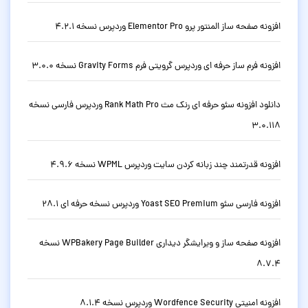
افزونه صفحه ساز المنتور پرو Elementor Pro وردپرس نسخه 4.2.1
افزونه فرم ساز حرفه ای وردپرس گرویتی فرم Gravity Forms نسخه 3.0.0
دانلود افزونه سئو حرفه ای رنک مث Rank Math Pro وردپرس فارسی نسخه
3.0.118
افزونه قدرتمند چند زبانه کردن سایت وردپرس WPML نسخه 4.9.6
افزونه فارسی سئو Yoast SEO Premium وردپرس نسخه حرفه ای 28.1
افزونه صفحه ساز و ویرایشگر دیداری WPBakery Page Builder نسخه
8.7.4
افزونه امنیتی Wordfence Security وردپرس نسخه 8.1.4