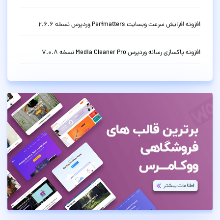
افزونه افزایش سرعت وبسایت Perfmatters وردپرس نسخه 2.6.6
افزونه پاکسازی رسانه وردپرس Media Cleaner Pro نسخه 7.0.8