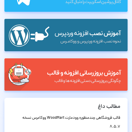
مطالب داغ
قالب فروشگاهی چندمنظوره وودمارت WoodMart ووکامرس نسخه
8.5.7