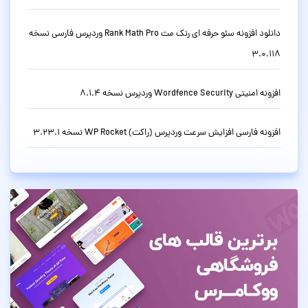
دانلود افزونه سئو حرفه ای رنک مث Rank Math Pro وردپرس فارسی نسخه
3.0.118
افزونه امنیتی Wordfence Security وردپرس نسخه 8.1.4
افزونه فارسی افزایش سرعت وردپرس (راکت) WP Rocket نسخه 3.23.1