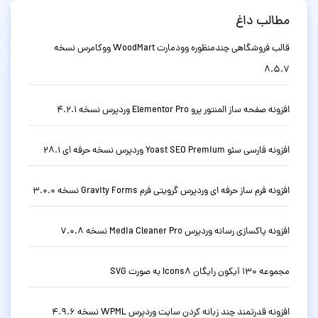
مطالب داغ
قالب فروشگاهی چندمنظوره وودمارت WoodMart ووکامرس نسخه
8.5.7
افزونه صفحه ساز المنتور پرو Elementor Pro وردپرس نسخه 4.2.1
افزونه فارسی سئو Yoast SEO Premium وردپرس نسخه حرفه ای 28.1
افزونه فرم ساز حرفه ای وردپرس گرویتی فرم Gravity Forms نسخه 3.0.0
افزونه پاکسازی رسانه وردپرس Media Cleaner Pro نسخه 7.0.8
مجموعه 130 آیکون رایگان Icons8 به صورت SVG
افزونه قدرتمند چند زبانه کردن سایت وردپرس WPML نسخه 4.9.6