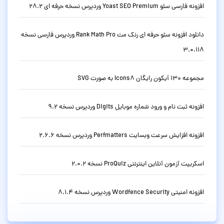
افزونه فارسی سئو Yoast SEO Premium وردپرس نسخه حرفه ای 28.2
دانلود افزونه سئو حرفه ای رنک مث Rank Math Pro وردپرس فارسی نسخه
3.0.118
مجموعه 130 آیکون رایگان Icons8 به صورت SVG
افزونه ثبت نام و ورود شماره موبایل Digits وردپرس نسخه 9.2
افزونه افزایش سرعت وبسایت Perfmatters وردپرس نسخه 2.6.6
اسکریپت آزمون آنلاین اینترنتی ProQuiz نسخه 2.0.2
افزونه امنیتی Wordfence Security وردپرس نسخه 8.1.4