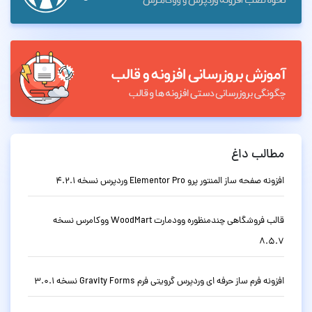
مطالب داغ
افزونه صفحه ساز المنتور پرو Elementor Pro وردپرس نسخه 4.2.1
قالب فروشگاهی چندمنظوره وودمارت WoodMart ووکامرس نسخه
8.5.7
افزونه فرم ساز حرفه ای وردپرس گرویتی فرم Gravity Forms نسخه 3.0.1