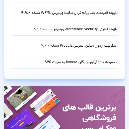
افزونه قدرتمند چند زبانه کردن سایت وردپرس WPML نسخه 4.9.6
افزونه امنیتی Wordfence Security وردپرس نسخه 8.1.4
اسکریپت آزمون آنلاین اینترنتی ProQuiz نسخه 2.0.2
مجموعه 130 آیکون رایگان Icons8 به صورت SVG