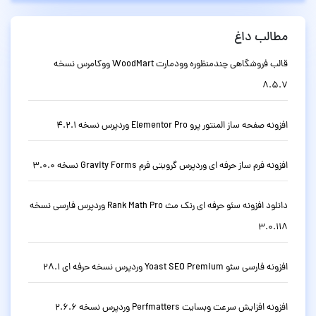
مطالب داغ
قالب فروشگاهی چندمنظوره وودمارت WoodMart ووکامرس نسخه
8.5.7
افزونه صفحه ساز المنتور پرو Elementor Pro وردپرس نسخه 4.2.1
افزونه فرم ساز حرفه ای وردپرس گرویتی فرم Gravity Forms نسخه 3.0.0
دانلود افزونه سئو حرفه ای رنک مث Rank Math Pro وردپرس فارسی نسخه
3.0.118
افزونه فارسی سئو Yoast SEO Premium وردپرس نسخه حرفه ای 28.1
افزونه افزایش سرعت وبسایت Perfmatters وردپرس نسخه 2.6.6