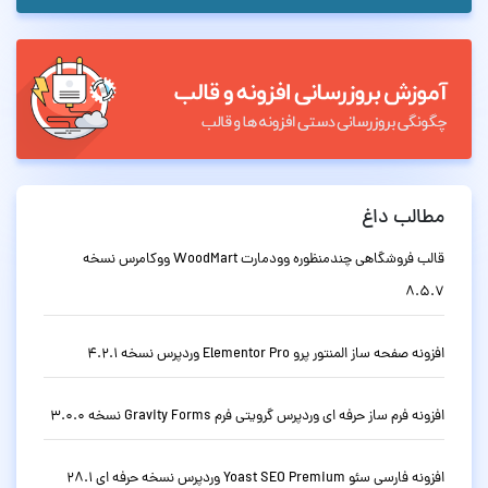
مطالب داغ
قالب فروشگاهی چندمنظوره وودمارت WoodMart ووکامرس نسخه
8.5.7
افزونه صفحه ساز المنتور پرو Elementor Pro وردپرس نسخه 4.2.1
افزونه فرم ساز حرفه ای وردپرس گرویتی فرم Gravity Forms نسخه 3.0.0
افزونه فارسی سئو Yoast SEO Premium وردپرس نسخه حرفه ای 28.1