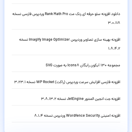
دانلود افزونه سئو حرفه ای رنک مث Rank Math Pro وردپرس فارسی نسخه
3.0.118
افزونه بهینه سازی تصاویر وردپرس Imagify Image Optimizer نسخه
1.8.4.2
مجموعه 130 آیکون رایگان Icons8 به صورت SVG
افزونه فارسی افزایش سرعت وردپرس (راکت) WP Rocket نسخه 3.23.1
افزونه جت انجین المنتور JetEngine نسخه 3.8.13.2
افزونه امنیتی Wordfence Security وردپرس نسخه 8.1.4