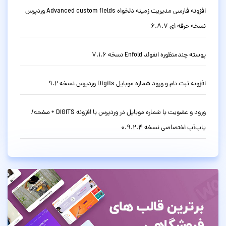
افزونه فارسی مدیریت زمینه دلخواه Advanced custom fields وردپرس
نسخه حرفه ای 6.8.7
پوسته چندمنظوره انفولد Enfold نسخه 7.1.6
افزونه ثبت نام و ورود شماره موبایل Digits وردپرس نسخه 9.2
ورود و عضویت با شماره موبایل در وردپرس با افزونه DIGITS + صفحه/
پاپ‌آپ اختصاصی نسخه 0.9.2.4