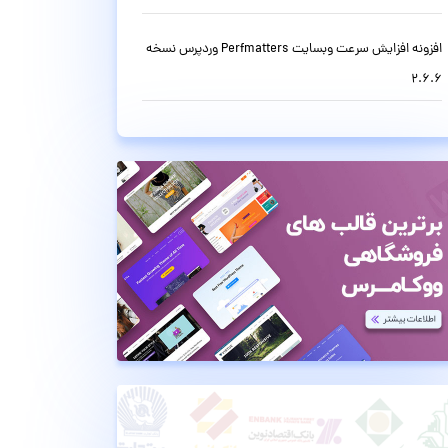
افزونه افزایش سرعت وبسایت Perfmatters وردپرس نسخه
2.6.6