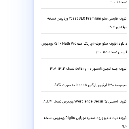
نسخه 3.0.1
افزونه فارسی سئو Yoast SEO Premium وردپرس نسخه
حرفه ای 28.2
دانلود افزونه سئو حرفه ای رنک مث Rank Math Pro وردپرس
فارسی نسخه 3.0.118
افزونه جت انجین المنتور JetEngine نسخه 3.8.13.2
مجموعه 130 آیکون رایگان Icons8 به صورت SVG
افزونه امنیتی Wordfence Security وردپرس نسخه 8.1.4
افزونه ثبت نام و ورود شماره موبایل Digits وردپرس نسخه
9.2