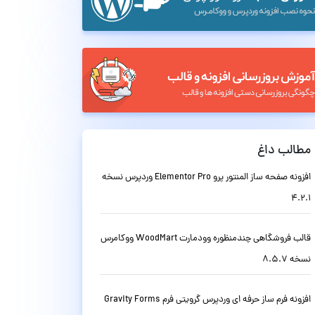
مطالب داغ
افزونه صفحه ساز المنتور پرو Elementor Pro وردپرس نسخه
4.2.1
قالب فروشگاهی چندمنظوره وودمارت WoodMart ووکامرس
نسخه 8.5.7
افزونه فرم ساز حرفه ای وردپرس گرویتی فرم Gravity Forms