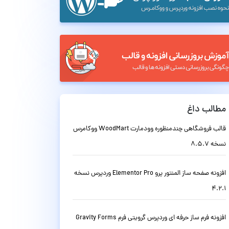
مطالب داغ
قالب فروشگاهی چندمنظوره وودمارت WoodMart ووکامرس
نسخه 8.5.7
افزونه صفحه ساز المنتور پرو Elementor Pro وردپرس نسخه
4.2.1
افزونه فرم ساز حرفه ای وردپرس گرویتی فرم Gravity Forms