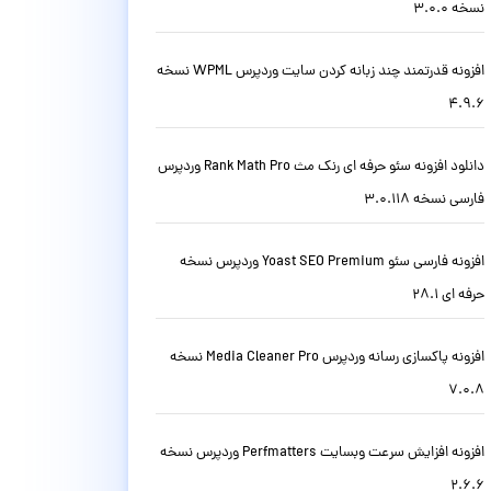
نسخه 3.0.0
افزونه قدرتمند چند زبانه کردن سایت وردپرس WPML نسخه
4.9.6
دانلود افزونه سئو حرفه ای رنک مث Rank Math Pro وردپرس
فارسی نسخه 3.0.118
افزونه فارسی سئو Yoast SEO Premium وردپرس نسخه
حرفه ای 28.1
افزونه پاکسازی رسانه وردپرس Media Cleaner Pro نسخه
7.0.8
افزونه افزایش سرعت وبسایت Perfmatters وردپرس نسخه
2.6.6