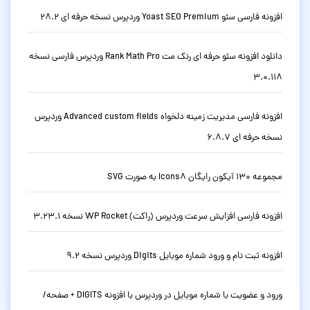
افزونه فارسی سئو Yoast SEO Premium وردپرس نسخه حرفه ای 28.2
دانلود افزونه سئو حرفه ای رنک مث Rank Math Pro وردپرس فارسی نسخه
3.0.118
افزونه فارسی مدیریت زمینه دلخواه Advanced custom fields وردپرس
نسخه حرفه ای 6.8.7
مجموعه 130 آیکون رایگان Icons8 به صورت SVG
افزونه فارسی افزایش سرعت وردپرس (راکت) WP Rocket نسخه 3.23.1
افزونه ثبت نام و ورود شماره موبایل Digits وردپرس نسخه 9.2
ورود و عضویت با شماره موبایل در وردپرس با افزونه DIGITS + صفحه/