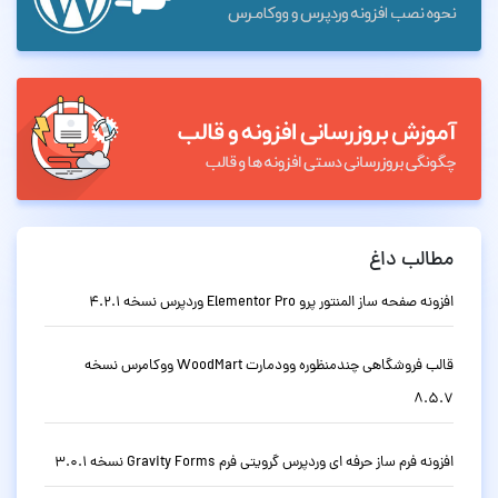
مطالب داغ
افزونه صفحه ساز المنتور پرو Elementor Pro وردپرس نسخه 4.2.1
قالب فروشگاهی چندمنظوره وودمارت WoodMart ووکامرس نسخه
8.5.7
افزونه فرم ساز حرفه ای وردپرس گرویتی فرم Gravity Forms نسخه 3.0.1