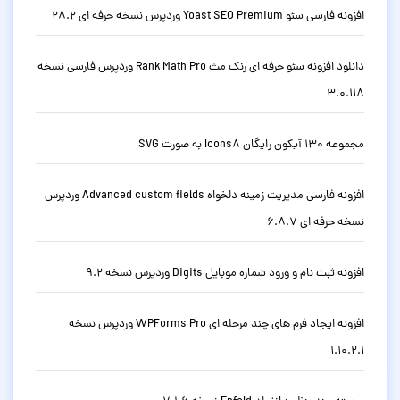
افزونه فارسی سئو Yoast SEO Premium وردپرس نسخه حرفه ای 28.2
دانلود افزونه سئو حرفه ای رنک مث Rank Math Pro وردپرس فارسی نسخه
3.0.118
مجموعه 130 آیکون رایگان Icons8 به صورت SVG
افزونه فارسی مدیریت زمینه دلخواه Advanced custom fields وردپرس
نسخه حرفه ای 6.8.7
افزونه ثبت نام و ورود شماره موبایل Digits وردپرس نسخه 9.2
افزونه ایجاد فرم های چند مرحله ای WPForms Pro وردپرس نسخه
1.10.2.1