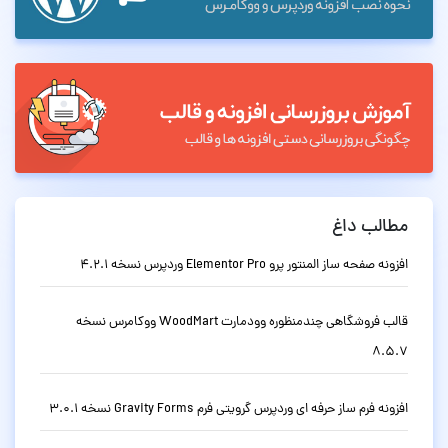
مطالب داغ
افزونه صفحه ساز المنتور پرو Elementor Pro وردپرس نسخه 4.2.1
قالب فروشگاهی چندمنظوره وودمارت WoodMart ووکامرس نسخه
8.5.7
افزونه فرم ساز حرفه ای وردپرس گرویتی فرم Gravity Forms نسخه 3.0.1