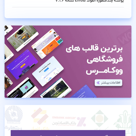
پوسته چندمنظوره انفولد Enfold نسخه 7.1.6