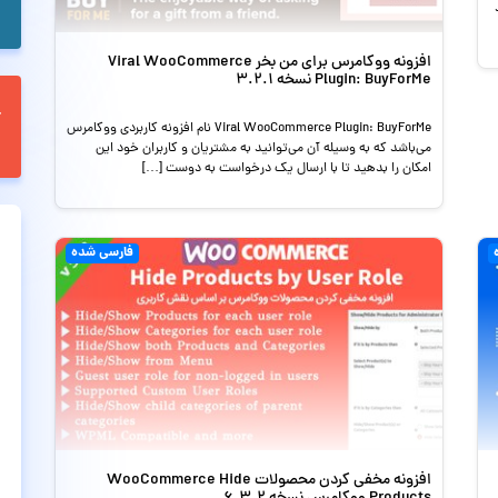
افزونه ووکامرس برای من بخر Viral WooCommerce
Plugin: BuyForMe نسخه 3.2.1
Viral WooCommerce Plugin: BuyForMe نام افزونه کاربردی ووکامرس
می‌باشد که به وسیله آن می‌توانید به مشتریان و کاربران خود این
امکان را بدهید تا با ارسال یک درخواست به دوست […]
فارسی شده
افزونه مخفی کردن محصولات WooCommerce Hide