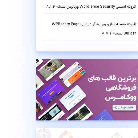
افزونه امنیتی Wordfence Security وردپرس نسخه 8.1.4
افزونه صفحه ساز و ویرایشگر دیداری WPBakery Page
Builder نسخه 8.7.4