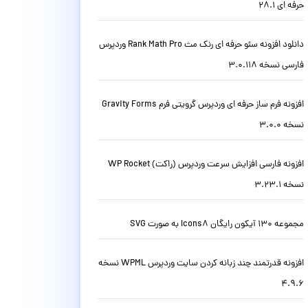
حرفه ای 28.1
دانلود افزونه سئو حرفه ای رنک مث Rank Math Pro وردپرس
فارسی نسخه 3.0.118
افزونه فرم ساز حرفه ای وردپرس گرویتی فرم Gravity Forms
نسخه 3.0.0
افزونه فارسی افزایش سرعت وردپرس (راکت) WP Rocket
نسخه 3.23.1
مجموعه 130 آیکون رایگان Icons8 به صورت SVG
افزونه قدرتمند چند زبانه کردن سایت وردپرس WPML نسخه
4.9.6