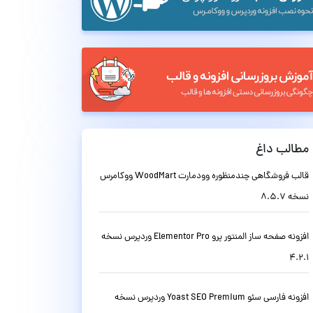
مطالب داغ
قالب فروشگاهی چندمنظوره وودمارت WoodMart ووکامرس
نسخه 8.5.7
افزونه صفحه ساز المنتور پرو Elementor Pro وردپرس نسخه
4.2.1
افزونه فارسی سئو Yoast SEO Premium وردپرس نسخه