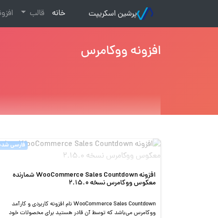
(current)
خانه
قالب
افزو
پرشین اسکریپت
افزونه ووکامرس
فارسی شده
افزونه WooCommerce Sales Countdown شمارنده
معکوس ووکامرس نسخه 2.15.0
WooCommerce Sales Countdown نام افزونه کاربردی و کارآمد
ووکامرس می‌باشد که توسط آن قادر هستید برای محصولات خود