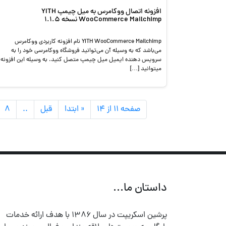
افزونه اتصال ووکامرس به میل چیمپ YITH
WooCommerce Mailchimp نسخه 1.1.5
YITH WooCommerce Mailchimp نام افزونه کاربردی ووکامرس
می‌باشد که به وسیله آن می‌توانید فروشگاه ووکامرسی خود را به
سرویس دهنده ایمیل میل چیمپ متصل کنید. به وسیله این افزونه
میتوانید […]
صفحه ۱۱ از ۱۴
« ابتدا
قبل
..
۸
داستان ما...
پرشین اسکریپت در سال ۱۳۸۶ با هدف ارائه خدمات