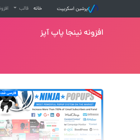
(current)
خانه
قالب
افزو
پرشین اسکریپت
افزونه نینجا پاپ آپز
فارسی شده