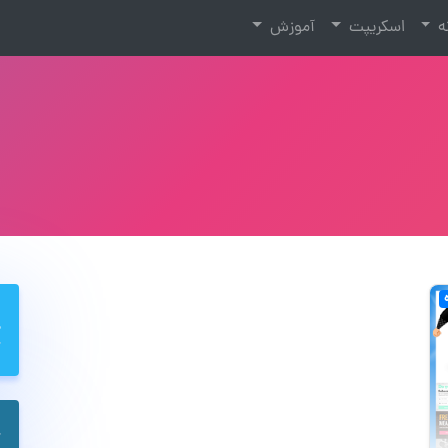
نه
اسکریپت
آموزش