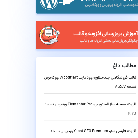
مطالب داغ
قالب فروشگاهی چندمنظوره وودمارت WoodMart ووکامرس
نسخه 8.5.7
افزونه صفحه ساز المنتور پرو Elementor Pro وردپرس نسخه
4.2.1
افزونه فارسی سئو Yoast SEO Premium وردپرس نسخه