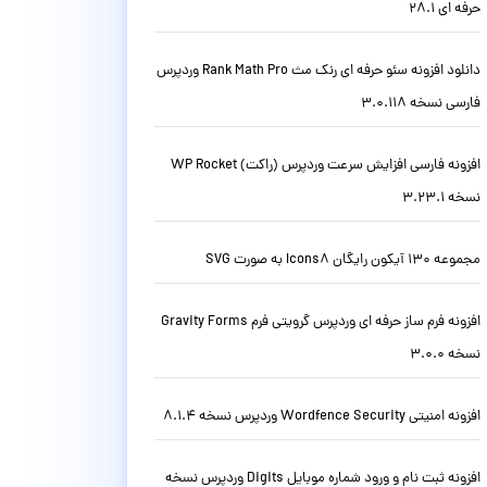
حرفه ای 28.1
دانلود افزونه سئو حرفه ای رنک مث Rank Math Pro وردپرس
فارسی نسخه 3.0.118
افزونه فارسی افزایش سرعت وردپرس (راکت) WP Rocket
نسخه 3.23.1
مجموعه 130 آیکون رایگان Icons8 به صورت SVG
افزونه فرم ساز حرفه ای وردپرس گرویتی فرم Gravity Forms
نسخه 3.0.0
افزونه امنیتی Wordfence Security وردپرس نسخه 8.1.4
افزونه ثبت نام و ورود شماره موبایل Digits وردپرس نسخه