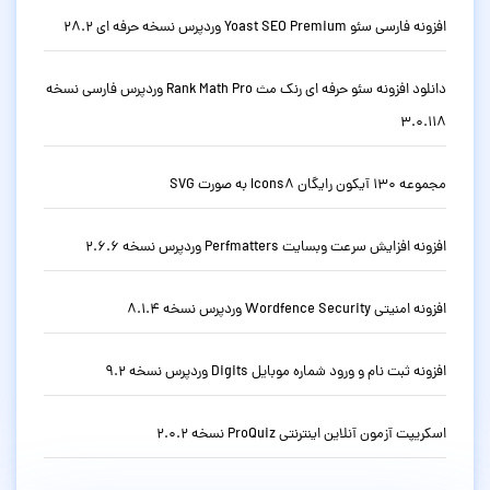
افزونه فارسی سئو Yoast SEO Premium وردپرس نسخه حرفه ای 28.2
دانلود افزونه سئو حرفه ای رنک مث Rank Math Pro وردپرس فارسی نسخه
3.0.118
مجموعه 130 آیکون رایگان Icons8 به صورت SVG
افزونه افزایش سرعت وبسایت Perfmatters وردپرس نسخه 2.6.6
افزونه امنیتی Wordfence Security وردپرس نسخه 8.1.4
افزونه ثبت نام و ورود شماره موبایل Digits وردپرس نسخه 9.2
اسکریپت آزمون آنلاین اینترنتی ProQuiz نسخه 2.0.2