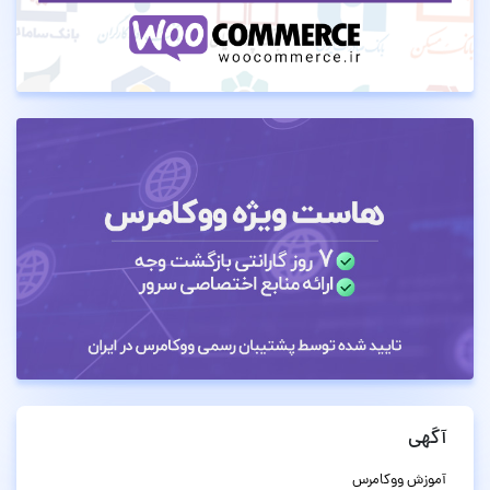
آگهی
آموزش ووکامرس