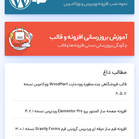
مطالب داغ
قالب فروشگاهی چندمنظوره وودمارت WoodMart ووکامرس نسخه
8.5.7
افزونه صفحه ساز المنتور پرو Elementor Pro وردپرس نسخه 4.2.1
افزونه فرم ساز حرفه ای وردپرس گرویتی فرم Gravity Forms نسخه 3.0.1