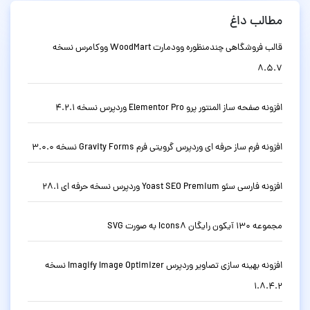
مطالب داغ
قالب فروشگاهی چندمنظوره وودمارت WoodMart ووکامرس نسخه
8.5.7
افزونه صفحه ساز المنتور پرو Elementor Pro وردپرس نسخه 4.2.1
افزونه فرم ساز حرفه ای وردپرس گرویتی فرم Gravity Forms نسخه 3.0.0
افزونه فارسی سئو Yoast SEO Premium وردپرس نسخه حرفه ای 28.1
مجموعه 130 آیکون رایگان Icons8 به صورت SVG
افزونه بهینه سازی تصاویر وردپرس Imagify Image Optimizer نسخه
1.8.4.2