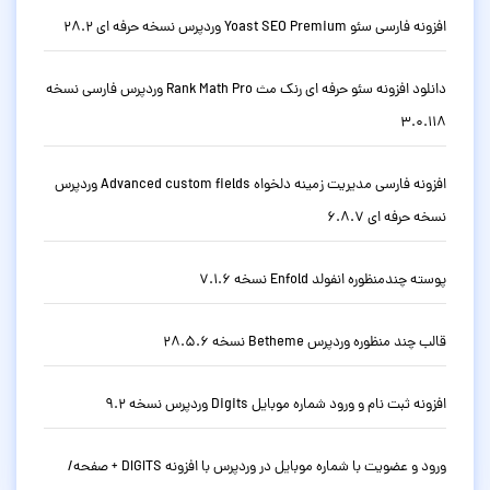
افزونه فارسی سئو Yoast SEO Premium وردپرس نسخه حرفه ای 28.2
دانلود افزونه سئو حرفه ای رنک مث Rank Math Pro وردپرس فارسی نسخه
3.0.118
افزونه فارسی مدیریت زمینه دلخواه Advanced custom fields وردپرس
نسخه حرفه ای 6.8.7
پوسته چندمنظوره انفولد Enfold نسخه 7.1.6
قالب چند منظوره وردپرس Betheme نسخه 28.5.6
افزونه ثبت نام و ورود شماره موبایل Digits وردپرس نسخه 9.2
ورود و عضویت با شماره موبایل در وردپرس با افزونه DIGITS + صفحه/