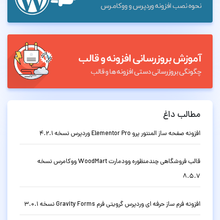
مطالب داغ
افزونه صفحه ساز المنتور پرو Elementor Pro وردپرس نسخه 4.2.1
قالب فروشگاهی چندمنظوره وودمارت WoodMart ووکامرس نسخه
8.5.7
افزونه فرم ساز حرفه ای وردپرس گرویتی فرم Gravity Forms نسخه 3.0.1