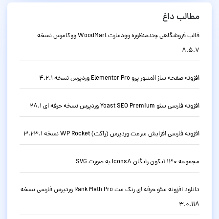
مطالب داغ
قالب فروشگاهی چندمنظوره وودمارت WoodMart ووکامرس نسخه
8.5.7
افزونه صفحه ساز المنتور پرو Elementor Pro وردپرس نسخه 4.2.1
افزونه فارسی سئو Yoast SEO Premium وردپرس نسخه حرفه ای 28.1
افزونه فارسی افزایش سرعت وردپرس (راکت) WP Rocket نسخه 3.23.1
مجموعه 130 آیکون رایگان Icons8 به صورت SVG
دانلود افزونه سئو حرفه ای رنک مث Rank Math Pro وردپرس فارسی نسخه
3.0.118