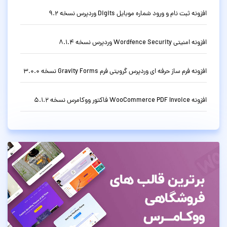
افزونه ثبت نام و ورود شماره موبایل Digits وردپرس نسخه 9.2
افزونه امنیتی Wordfence Security وردپرس نسخه 8.1.4
افزونه فرم ساز حرفه ای وردپرس گرویتی فرم Gravity Forms نسخه 3.0.0
افزونه WooCommerce PDF Invoice فاکتور ووکامرس نسخه 5.1.2