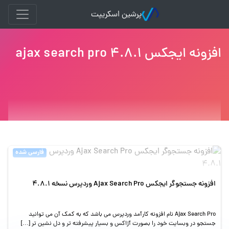
پرشین اسکریپت
افزونه ایجکس ajax search pro 4.8.1
فارسی شده
افزونه جستجوگر ایجکس Ajax Search Pro وردپرس نسخه 4.8.1
Ajax Search Pro نام افزونه کارآمد وردپرس می باشد که به کمک آن می توانید
جستجو در وبسایت خود را بصورت آژاکس و بسیار پیشرفته تر و دل نشین تر […]