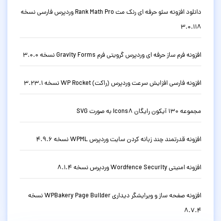
دانلود افزونه سئو حرفه ای رنک مث Rank Math Pro وردپرس فارسی نسخه
3.0.118
افزونه فرم ساز حرفه ای وردپرس گرویتی فرم Gravity Forms نسخه 3.0.0
افزونه فارسی افزایش سرعت وردپرس (راکت) WP Rocket نسخه 3.23.1
مجموعه 130 آیکون رایگان Icons8 به صورت SVG
افزونه قدرتمند چند زبانه کردن سایت وردپرس WPML نسخه 4.9.6
افزونه امنیتی Wordfence Security وردپرس نسخه 8.1.4
افزونه صفحه ساز و ویرایشگر دیداری WPBakery Page Builder نسخه
8.7.4