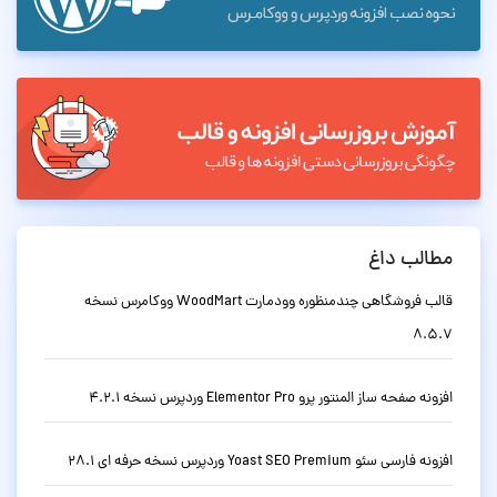
مطالب داغ
قالب فروشگاهی چندمنظوره وودمارت WoodMart ووکامرس نسخه
8.5.7
افزونه صفحه ساز المنتور پرو Elementor Pro وردپرس نسخه 4.2.1
افزونه فارسی سئو Yoast SEO Premium وردپرس نسخه حرفه ای 28.1