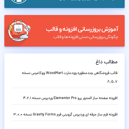
مطالب داغ
قالب فروشگاهی چندمنظوره وودمارت WoodMart ووکامرس نسخه
8.5.7
افزونه صفحه ساز المنتور پرو Elementor Pro وردپرس نسخه 4.2.1
افزونه فرم ساز حرفه ای وردپرس گرویتی فرم Gravity Forms نسخه 3.0.0