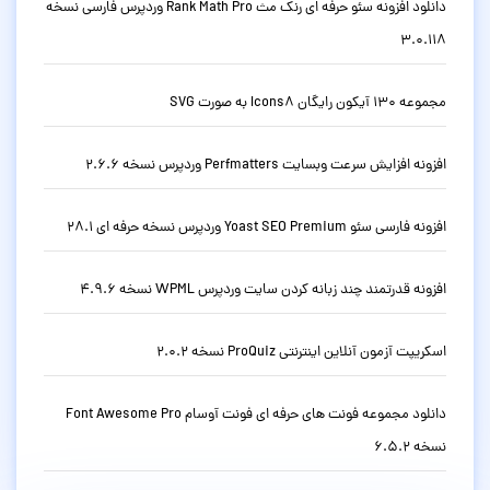
دانلود افزونه سئو حرفه ای رنک مث Rank Math Pro وردپرس فارسی نسخه
3.0.118
مجموعه 130 آیکون رایگان Icons8 به صورت SVG
افزونه افزایش سرعت وبسایت Perfmatters وردپرس نسخه 2.6.6
افزونه فارسی سئو Yoast SEO Premium وردپرس نسخه حرفه ای 28.1
افزونه قدرتمند چند زبانه کردن سایت وردپرس WPML نسخه 4.9.6
اسکریپت آزمون آنلاین اینترنتی ProQuiz نسخه 2.0.2
دانلود مجموعه فونت های حرفه ای فونت آوسام Font Awesome Pro
نسخه 6.5.2