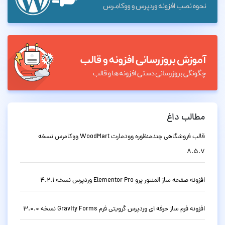
مطالب داغ
قالب فروشگاهی چندمنظوره وودمارت WoodMart ووکامرس نسخه
8.5.7
افزونه صفحه ساز المنتور پرو Elementor Pro وردپرس نسخه 4.2.1
افزونه فرم ساز حرفه ای وردپرس گرویتی فرم Gravity Forms نسخه 3.0.0