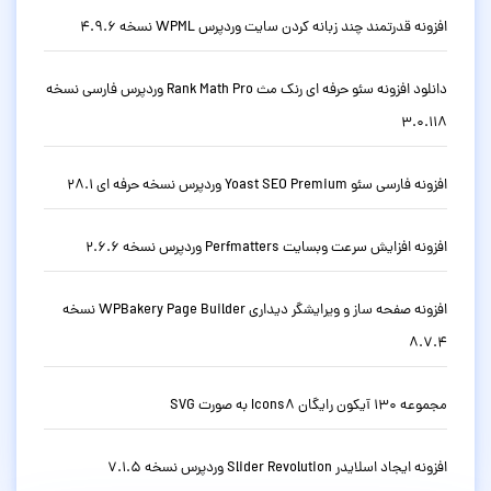
افزونه قدرتمند چند زبانه کردن سایت وردپرس WPML نسخه 4.9.6
دانلود افزونه سئو حرفه ای رنک مث Rank Math Pro وردپرس فارسی نسخه
3.0.118
افزونه فارسی سئو Yoast SEO Premium وردپرس نسخه حرفه ای 28.1
افزونه افزایش سرعت وبسایت Perfmatters وردپرس نسخه 2.6.6
افزونه صفحه ساز و ویرایشگر دیداری WPBakery Page Builder نسخه
8.7.4
مجموعه 130 آیکون رایگان Icons8 به صورت SVG
افزونه ایجاد اسلایدر Slider Revolution وردپرس نسخه 7.1.5