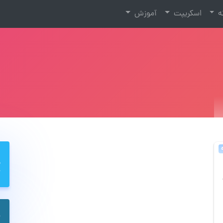
نه
اسکریپت
آموزش