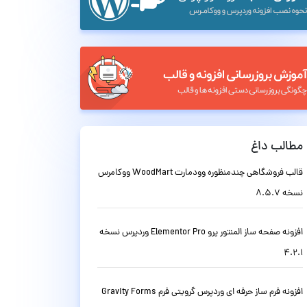
مطالب داغ
قالب فروشگاهی چندمنظوره وودمارت WoodMart ووکامرس
نسخه 8.5.7
افزونه صفحه ساز المنتور پرو Elementor Pro وردپرس نسخه
4.2.1
افزونه فرم ساز حرفه ای وردپرس گرویتی فرم Gravity Forms