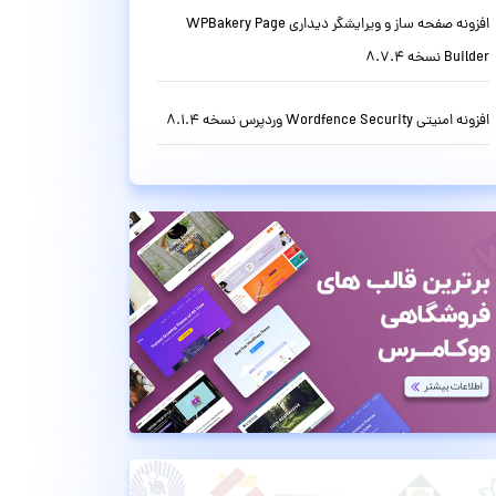
افزونه صفحه ساز و ویرایشگر دیداری WPBakery Page
Builder نسخه 8.7.4
افزونه امنیتی Wordfence Security وردپرس نسخه 8.1.4