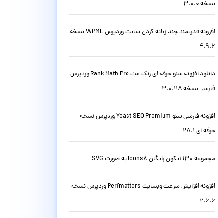
نسخه 3.0.0
افزونه قدرتمند چند زبانه کردن سایت وردپرس WPML نسخه
4.9.6
دانلود افزونه سئو حرفه ای رنک مث Rank Math Pro وردپرس
فارسی نسخه 3.0.118
افزونه فارسی سئو Yoast SEO Premium وردپرس نسخه
حرفه ای 28.1
مجموعه 130 آیکون رایگان Icons8 به صورت SVG
افزونه افزایش سرعت وبسایت Perfmatters وردپرس نسخه
2.6.6