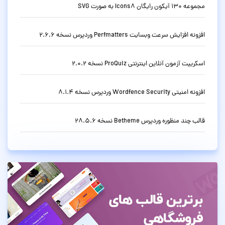
مجموعه 130 آیکون رایگان Icons8 به صورت SVG
افزونه افزایش سرعت وبسایت Perfmatters وردپرس نسخه 2.6.6
اسکریپت آزمون آنلاین اینترنتی ProQuiz نسخه 2.0.2
افزونه امنیتی Wordfence Security وردپرس نسخه 8.1.4
قالب چند منظوره وردپرس Betheme نسخه 28.5.6