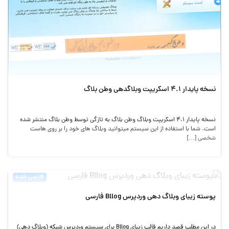
نسخه پایدار ۴.۱ اسکریپت وبلاگدهی وطن بلاگ
نسخه پایدار ۴.۱ اسکریپت وبلاگ وطن بلاگ به تازگی توسط وطن بلاگ منتشر شده
است. شما با استفاده از این سیستم میتوانید وبلاگ های خود را بر روی هاست
شخصی […]
فارسی شده
پوسته زیبای وبلاگ دهی وردپرس Bllog فارسی
در این مطلب قصد داریم قالب زیبای Bllog برای سیستم وردپرس شبکه (وبلاگ دهی)