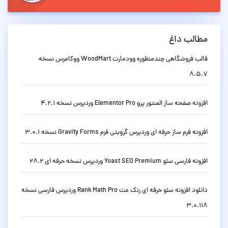
مطالب داغ
قالب فروشگاهی چندمنظوره وودمارت WoodMart ووکامرس نسخه
8.5.7
افزونه صفحه ساز المنتور پرو Elementor Pro وردپرس نسخه 4.2.1
افزونه فرم ساز حرفه ای وردپرس گرویتی فرم Gravity Forms نسخه 3.0.1
افزونه فارسی سئو Yoast SEO Premium وردپرس نسخه حرفه ای 28.2
دانلود افزونه سئو حرفه ای رنک مث Rank Math Pro وردپرس فارسی نسخه
3.0.118